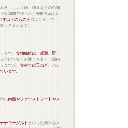
みそ、しょうゆ、納豆などの植物
り短期間で作られた発酵食品も出
1年以上のもの
を選ぶと良いで
多く含まれます。
します。
食物繊維は、穀類、野
るだけでなくお通じを良くし腸内
りますが、
食材では玉ねぎ、ハチ
ています。
特に
肉類やファーストフードやス
ナナヨーグルト
といった簡単なメ