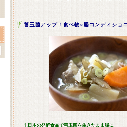
善玉菌アップ！食べ物×腸コンディショ
1.日本の発酵食品で善玉菌を生きたまま腸に