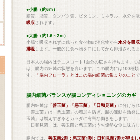
●小腸（約6ｍ）
糖質、脂質、タンパク質、ビタミン、ミネラル、水分を吸
吸収
されます。
●大腸（約1.5～2ｍ）
小腸で吸収されずに残った食べ物の消化物から
水分を吸収
排泄
します。一般的に食べ物を口にしてから排泄されるま
日本人の腸内はテニスコート1面分の広さを持ちます。心
は、腸内の細菌の状態を言います。この腸内には100種類
す。
「腸内フローラ」とはこの腸内細菌の集まりのこと
で
腸内細菌バランスが腸コンディショニングのカギ
腸内細菌は
「善玉菌」「悪玉菌」「日和見菌」
に分けられ
「善玉菌」は「悪玉菌」の増加を防ぎ、腸の運動を活発に
玉菌」は増えすぎるとカラダに有害な働きをします。
「日和見菌」は、善玉菌と悪玉菌のうち優勢な側に味方し
腸内では、
善玉菌2割：悪玉菌1割：日和見菌7割が望まし