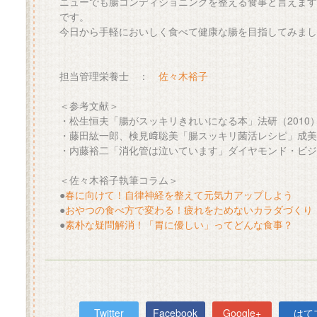
ニューでも腸コンディショニングを整える食事と言えます
です。
今日から手軽においしく食べて健康な腸を目指してみまし
担当管理栄養士 ：
佐々木裕子
＜参考文献＞
・松生恒夫「腸がスッキリきれいになる本」法研（2010
・藤田紘一郎、検見﨑聡美「腸スッキリ菌活レシピ」成美堂
・内藤裕二「消化管は泣いています」ダイヤモンド・ビジネ
＜佐々木裕子執筆コラム＞
●
春に向けて！自律神経を整えて元気力アップしよう
●
おやつの食べ方で変わる！疲れをためないカラダづくり
●
素朴な疑問解消！「胃に優しい」ってどんな食事？
Twitter
Facebook
Google+
はて