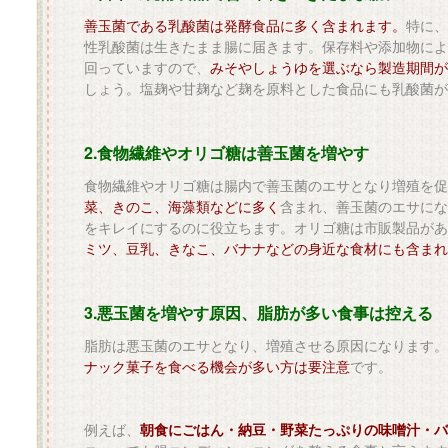
善玉菌である乳酸菌は発酵食品に多く含まれます。
特に、
性乳酸菌は生きたまま腸に届きます。保存料や添加物によ
回っていますので、
みそやしょうゆを選ぶなら製造期間が
しょう。塩麹や甘麹など麹を原料とした食品にも乳酸菌が
2.食物繊維やオリゴ糖は善玉菌を増やす
食物繊維やオリゴ糖は腸内で善玉菌のエサとなり増殖を促
菜、きのこ、海藻類などに多く
含まれ、善玉菌のエサにな
をキレイにするのに役立ちます。オリゴ糖は市販製品があ
ミツ、豆乳、きなこ、バナナなどの身近な食材にも含まれ
3.悪玉菌を増やす原因、脂肪が多い食事は控える
脂肪は悪玉菌のエサとなり、増殖させる原因になります。
ナック菓子を食べる機会が多い方は要注意
です。
例えば、
朝食にごはん・納豆・野菜たっぷりの味噌汁・バ